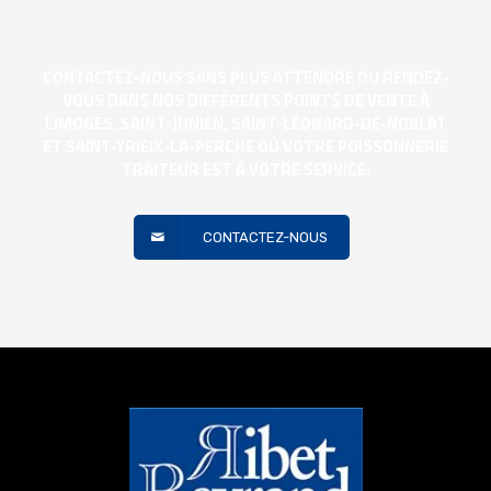
CONTACTEZ-NOUS SANS PLUS ATTENDRE OU RENDEZ-
VOUS DANS NOS DIFFÉRENTS POINTS DE VENTE À
LIMOGES, SAINT-JUNIEN, SAINT-LÉONARD-DE-NOBLAT
ET SAINT-YRIEIX-LA-PERCHE OÙ VOTRE POISSONNERIE
TRAITEUR EST À VOTRE SERVICE.
CONTACTEZ-NOUS